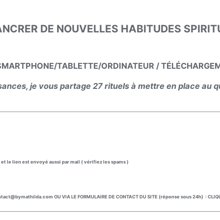
ANCRER DE NOUVELLES HABITUDES SPIRITU
R SMARTPHONE/TABLETTE/ORDINATEUR / TÉLÉCHARGEM
ances, je vous partage 27 rituels à mettre en place au q
t le lien est envoyé aussi par mail ( vérifiez les spams )
act@bymathilda.com OU VIA LE FORMULAIRE DE CONTACT DU SITE (réponse sous 24h) :
CLIQ