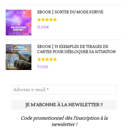
EBOOK ⎮ SORTIR DU MODE SURVIE
Note
5.00
15,00
€
sur 5
EBOOK ⎮ 55 EXEMPLES DE TIRAGES DE
CARTES POUR DÉBLOQUER SA SITUATION
Note
5.00
9,00
€
sur 5
Code promotionnel dès l'inscription à la
newsletter !