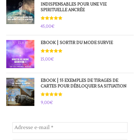
INDISPENSABLES POUR UNE VIE
SPIRITUELLE ANCRÉE
Note
5.00
45,00
€
sur 5
EBOOK ⎮ SORTIR DU MODE SURVIE
Note
5.00
15,00
€
sur 5
EBOOK ⎮ 55 EXEMPLES DE TIRAGES DE
CARTES POUR DÉBLOQUER SA SITUATION
Note
5.00
9,00
€
sur 5