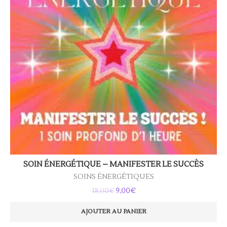
SOIN ÉNERGÉTIQUE – MANIFESTER LE SUCCÈS
SOINS ÉNERGÉTIQUES
Le
Le
18,00
€
9,00
€
prix
prix
initial
actuel
AJOUTER AU PANIER
était :
est :