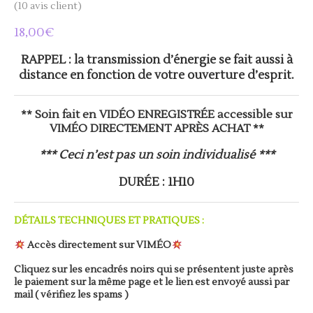
(
10
avis client)
Noté
10
5.00
sur 5
basé sur
18,00
€
notations
client
RAPPEL : la transmission d’énergie se fait aussi à
distance en fonction de votre ouverture d’esprit.
** Soin fait en VIDÉO ENREGISTRÉE accessible sur
VIMÉO DIRECTEMENT APRÈS ACHAT **
*** Ceci n’est pas un soin individualisé ***
DURÉE
: 1H10
DÉTAILS TECHNIQUES ET PRATIQUES :
Accès directement sur VIMÉO
Cliquez sur les encadrés noirs qui se présentent juste après
le paiement sur la même page et le lien est envoyé aussi par
mail ( vérifiez les spams )