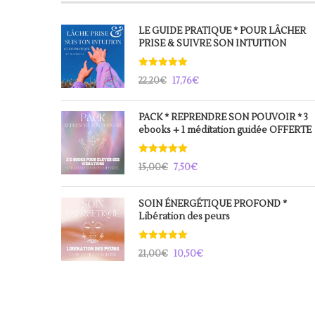
LE GUIDE PRATIQUE * POUR LÂCHER
PRISE & SUIVRE SON INTUITION
Note
5.00
22,20
€
17,76
€
sur 5
Le
Le
prix
prix
PACK * REPRENDRE SON POUVOIR * 3
ebooks + 1 méditation guidée OFFERTE
initial
actuel
était :
est :
Note
5.00
22,20€.
17,76€.
15,00
€
7,50
€
sur 5
Le
Le
prix
prix
SOIN ÉNERGÉTIQUE PROFOND *
Libération des peurs
initial
actuel
était :
est :
Note
5.00
15,00€.
7,50€.
21,00
€
10,50
€
sur 5
Le
Le
prix
prix
initial
actuel