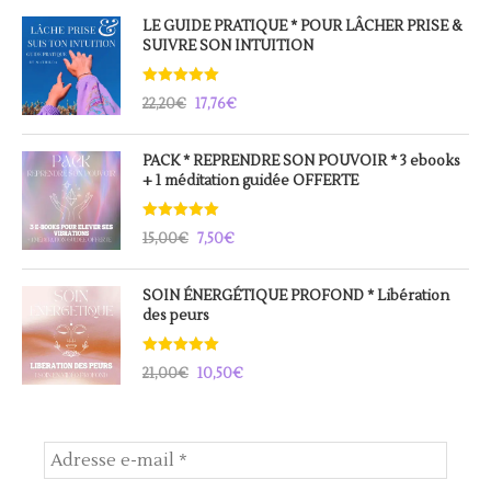
LE GUIDE PRATIQUE * POUR LÂCHER PRISE &
SUIVRE SON INTUITION
Note
5.00
22,20
€
17,76
€
sur 5
Le
Le
prix
prix
PACK * REPRENDRE SON POUVOIR * 3 ebooks
+ 1 méditation guidée OFFERTE
initial
actuel
était :
est :
Note
5.00
22,20€.
17,76€.
15,00
€
7,50
€
sur 5
Le
Le
prix
prix
SOIN ÉNERGÉTIQUE PROFOND * Libération
des peurs
initial
actuel
était :
est :
Note
5.00
15,00€.
7,50€.
21,00
€
10,50
€
sur 5
Le
Le
prix
prix
initial
actuel
était :
est :