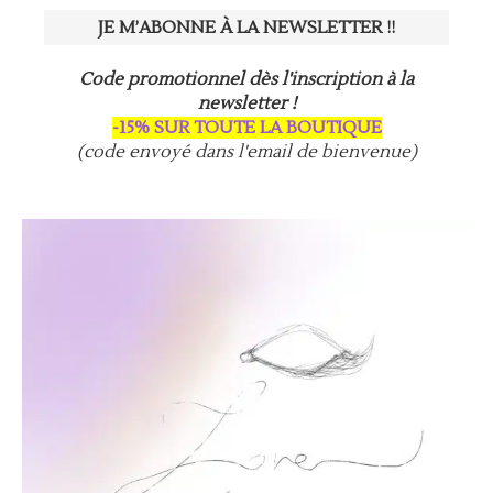
21,00€.
10,50€.
Code promotionnel dès l'inscription à la
newsletter !
-15% SUR TOUTE LA BOUTIQUE
(code envoyé dans l'email de bienvenue)