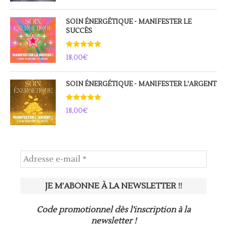
SOIN ÉNERGÉTIQUE - MANIFESTER LE
SUCCÈS
Note
5.00
18,00
€
sur 5
SOIN ÉNERGÉTIQUE - MANIFESTER L'ARGENT
Note
5.00
18,00
€
sur 5
Code promotionnel dès l'inscription à la
newsletter !