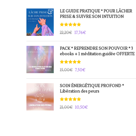
LE GUIDE PRATIQUE * POUR LÂCHER
PRISE & SUIVRE SON INTUITION
Note
5.00
22,20
€
17,76
€
sur 5
Le
Le
prix
prix
PACK * REPRENDRE SON POUVOIR * 3
ebooks + 1 méditation guidée OFFERTE
initial
actuel
était :
est :
Note
5.00
22,20€.
17,76€.
15,00
€
7,50
€
sur 5
Le
Le
prix
prix
SOIN ÉNERGÉTIQUE PROFOND *
Libération des peurs
initial
actuel
était :
est :
Note
5.00
15,00€.
7,50€.
21,00
€
10,50
€
sur 5
Le
Le
prix
prix
initial
actuel