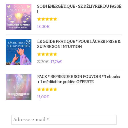
SOIN ÉNERGÉTIQUE - SE DÉLIVRER DU PASSÉ
!
Note
5.00
18,00
€
sur 5
LE GUIDE PRATIQUE * POUR LÂCHER PRISE &
SUIVRE SON INTUITION
Note
5.00
22,20
€
17,76
€
sur 5
Le
Le
prix
prix
PACK * REPRENDRE SON POUVOIR * 3 ebooks
+ 1 méditation guidée OFFERTE
initial
actuel
était :
est :
Note
5.00
22,20€.
17,76€.
15,00
€
sur 5