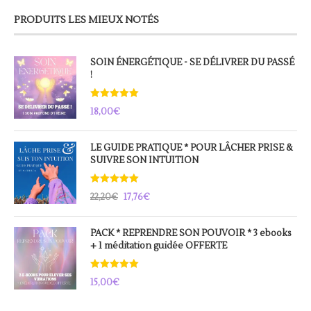
PRODUITS LES MIEUX NOTÉS
SOIN ÉNERGÉTIQUE - SE DÉLIVRER DU PASSÉ
!
Note
5.00
18,00
€
sur 5
LE GUIDE PRATIQUE * POUR LÂCHER PRISE &
SUIVRE SON INTUITION
Note
5.00
22,20
€
17,76
€
sur 5
Le
Le
prix
prix
PACK * REPRENDRE SON POUVOIR * 3 ebooks
+ 1 méditation guidée OFFERTE
initial
actuel
était :
est :
Note
5.00
22,20€.
17,76€.
15,00
€
sur 5