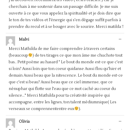
MÉT
cherchais à me soutenir dans un passage difficile. Je me suis
ouverte à ce que vous appelez la spiritualité et je dois dire que
le ton de tes vidéos et l'énergie qui s'en dégage suffit parfois à
prendre du recul et à se bouger avec le sourire. Merci matilda !!
OUV
...
Malvi
CET
BOÎ
Merci Mathilda de me faire comprendre à travers certains
MÉT
(beaucoup
) de tes tirages ce que mon âme me chuchote tout
bas.. Petit poème au hasard " Le bout du monde est-ce que c'est
si loin? Aussi loin que ton coeur quidanse Aussi flou qu'hier et
demain Aussi beau que la nitescence. Le bout du monde est-ce
que c'est si beau? Aussi beau que ce ciel immense, que ce
nénuphar qui flotte sur l'eau que ce mot caché au coeur du
silence..." Merci Mathilda pour ta créativité inspirée qui
accompagne, entre les lignes, ton talent médiumnique( Les
verseaux se comprennententre eux
).
OUV
...
Olivia
CET
BOÎ