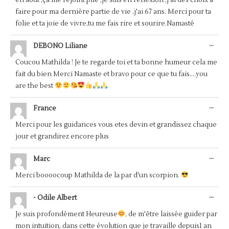
faire pour ma dernière partie de vie ,j'ai 67 ans. Merci pour ta
folie et ta joie de vivre,tu me fais rire et sourire.Namasté
OUV
...
DEBONO Liliane
CET
BOÎ
Coucou Mathilda ! Je te regarde toi et ta bonne humeur cela me
MÉT
fait du bien Merci Namaste et bravo pour ce que tu fais....you
are the best
OUV
...
France
CET
BOÎ
Merci pour les guidances vous etes devin et grandissez chaque
MÉT
jour et grandirez encore plus
OUV
...
Marc
CET
BOÎ
Merci boooocoup Mathilda de la par d'un scorpion.
MÉT
OUV
...
- Odile Albert
CET
BOÎ
Je suis profondément Heureuse
, de m'être laissée guider par
MÉT
mon intuition, dans cette évolution que je travaille depuis1 an