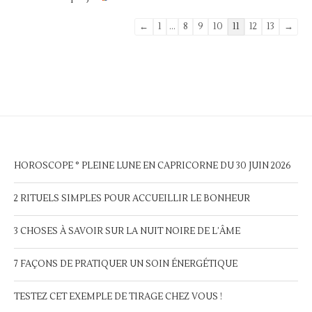
Navigation
←
1
...
8
9
10
11
12
13
→
dans
la
liste
du
livre
d’or
HOROSCOPE ° PLEINE LUNE EN CAPRICORNE DU 30 JUIN 2026
2 RITUELS SIMPLES POUR ACCUEILLIR LE BONHEUR
3 CHOSES À SAVOIR SUR LA NUIT NOIRE DE L’ÂME
7 FAÇONS DE PRATIQUER UN SOIN ÉNERGÉTIQUE
TESTEZ CET EXEMPLE DE TIRAGE CHEZ VOUS !