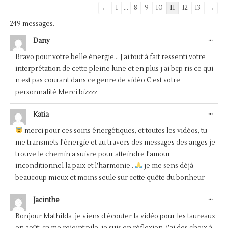
Navigation
←
1
...
8
9
10
11
12
13
→
dans
249 messages.
la
OUV
...
Dany
liste
CET
BOÎ
du
Bravo pour votre belle énergie... J ai tout à fait ressenti votre
MÉT
livre
interprétation de cette pleine lune et en plus j ai bcp ris ce qui
d’or
n est pas courant dans ce genre de vidéo C est votre
personnalité Merci bizzzz
OUV
...
Katia
CET
BOÎ
merci pour ces soins énergétiques, et toutes les vidéos, tu
MÉT
me transmets l'énergie et au travers des messages des anges je
trouve le chemin a suivre pour atteindre l'amour
inconditionnel la paix et l'harmonie .
je me sens déjà
beaucoup mieux et moins seule sur cette quête du bonheur
OUV
...
Jacinthe
CET
BOÎ
Bonjour Mathilda ,je viens d,écouter la vidéo pour les taureaux
MÉT
en août ,ça me rejoint pile ,je suis en réflexion ,j'ai des choix à