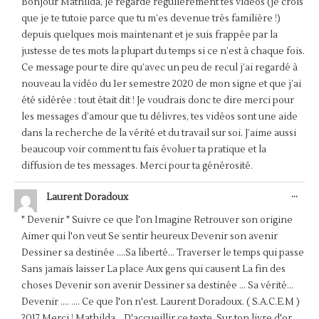
Bonjour Mathilda, Je regarde régulièrement tes vidéos (je crois
MÉT
que je te tutoie parce que tu m’es devenue très familière !)
depuis quelques mois maintenant et je suis frappée par la
justesse de tes mots la plupart du temps si ce n’est à chaque fois.
Ce message pour te dire qu’avec un peu de recul j’ai regardé à
nouveau la vidéo du 1er semestre 2020 de mon signe et que j’ai
été sidérée : tout était dit ! Je voudrais donc te dire merci pour
les messages d’amour que tu délivres, tes vidéos sont une aide
dans la recherche de la vérité et du travail sur soi. J’aime aussi
beaucoup voir comment tu fais évoluer ta pratique et la
diffusion de tes messages. Merci pour ta générosité.
OUV
...
Laurent Doradoux
CET
BOÎ
" Devenir " Suivre ce que l'on Imagine Retrouver son origine
MÉT
Aimer qui l'on veut Se sentir heureux Devenir son avenir
Dessiner sa destinée ....Sa liberté... Traverser le temps qui passe
Sans jamais laisser La place Aux gens qui causent La fin des
choses Devenir son avenir Dessiner sa destinée ... Sa vérité...
Devenir .... .... Ce que l'on n'est. Laurent Doradoux. ( S.A.C.E.M )
2017 Merci ! Mathilda... D'accueillir ce texte, Sur ton livre d'or.