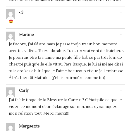
OUV
...
<3
CET
BOÎ
MÉT
OUV
...
Martine
CET
BOÎ
Je t'adore, j'ai 68 ans mais je passe toujours un bon moment
MÉT
avec tes vidéos. Tu es adorable. Tu es un vrai vent de fraîcheur.
Je pourrais être ta mamie ma petite fille habite pas très loin de
chez toi puisqu'elle elle vit au Pays Basque. Je lui ai même dit si
tu la croises dis-lui que je l'aime beaucoup et que je l'embrasse
À très bientôt Mathilda (j'étais infirmière comme toi)
OUV
...
Carly
CET
BOÎ
J’ai fait le tirage de la Blessure la Carte n.2 C’était pile ce que je
MÉT
vis en ce moment et un éclairage sur moi, mes dynamiques,
mon relation, tout. Merci merci!!!
OUV
...
Marguerite
CET