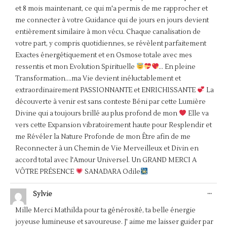
et 8 mois maintenant, ce qui m'a permis de me rapprocher et
me connecter à votre Guidance qui de jours en jours devient
entièrement similaire à mon vécu. Chaque canalisation de
votre part, y compris quotidiennes, se révèlent parfaitement
Exactes énergétiquement et en Osmose totale avec mes
ressentis et mon Evolution Spirituelle
... En pleine
Transformation....ma Vie devient inéluctablement et
extraordinairement PASSIONNANTE et ENRICHISSANTE
La
découverte à venir est sans conteste Béni par cette Lumière
Divine qui a toujours brillé au plus profond de mon
Elle va
vers cette Expansion vibratoirement haute pour Resplendir et
me Révéler la Nature Profonde de mon Être afin de me
Reconnecter à un Chemin de Vie Merveilleux et Divin en
accord total avec l'Amour Universel. Un GRAND MERCI A
VÔTRE PRÉSENCE
SANADARA Odile
OUV
...
Sylvie
CET
BOÎ
Mille Merci Mathilda pour ta générosité, ta belle énergie
MÉT
joyeuse lumineuse et savoureuse. J' aime me laisser guider par