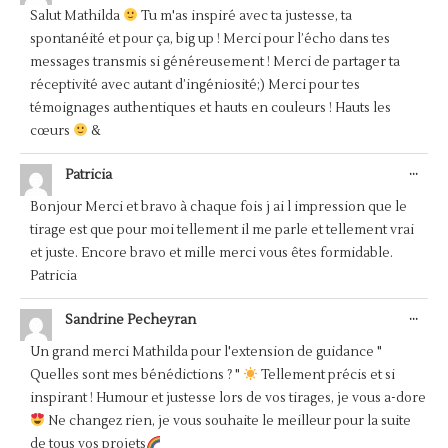
BOÎ
Salut Mathilda
Tu m'as inspiré avec ta justesse, ta
MÉT
spontanéité et pour ça, big up ! Merci pour l’écho dans tes
messages transmis si généreusement ! Merci de partager ta
réceptivité avec autant d’ingéniosité;) Merci pour tes
témoignages authentiques et hauts en couleurs ! Hauts les
cœurs
&
OUV
...
Patricia
CET
BOÎ
Bonjour Merci et bravo à chaque fois j ai l impression que le
MÉT
tirage est que pour moi tellement il me parle et tellement vrai
et juste. Encore bravo et mille merci vous êtes formidable.
Patricia
OUV
...
Sandrine Pecheyran
CET
BOÎ
Un grand merci Mathilda pour l'extension de guidance "
MÉT
Quelles sont mes bénédictions ? "
Tellement précis et si
inspirant ! Humour et justesse lors de vos tirages, je vous a-dore
Ne changez rien, je vous souhaite le meilleur pour la suite
de tous vos projets