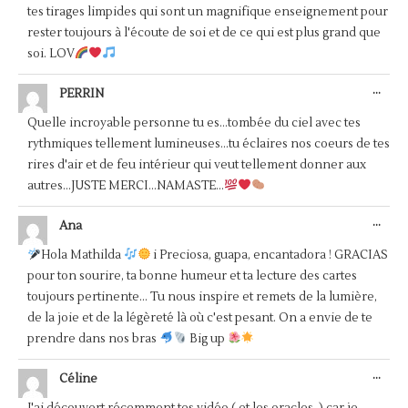
tes tirages limpides qui sont un magnifique enseignement pour
rester toujours à l'écoute de soi et de ce qui est plus grand que
soi. LOV
OUV
...
PERRIN
CET
BOÎ
Quelle incroyable personne tu es...tombée du ciel avec tes
MÉT
rythmiques tellement lumineuses...tu éclaires nos coeurs de tes
rires d'air et de feu intérieur qui veut tellement donner aux
autres...JUSTE MERCI...NAMASTE...
OUV
...
Ana
CET
BOÎ
Hola Mathilda
i Preciosa, guapa, encantadora ! GRACIAS
MÉT
pour ton sourire, ta bonne humeur et ta lecture des cartes
toujours pertinente... Tu nous inspire et remets de la lumière,
de la joie et de la légèreté là où c'est pesant. On a envie de te
prendre dans nos bras
Big up
OUV
...
Céline
CET
BOÎ
J'ai découvert récemment tes vidéo ( et les oracles..) car je