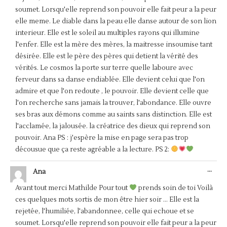
soumet. Lorsqu'elle reprend son pouvoir elle fait peur a la peur
elle meme. Le diable dans la peau elle danse autour de son lion
interieur. Elle est le soleil au multiples rayons qui illumine
l'enfer. Elle est la mère des mères, la maitresse insoumise tant
désirée. Elle est le père des pères qui detient la vérité des
vérités. Le cosmos la porte sur terre quelle laboure avec
ferveur dans sa danse endiablée. Elle devient celui que l'on
admire et que l'on redoute , le pouvoir. Elle devient celle que
l'on recherche sans jamais la trouver, l'abondance. Elle ouvre
ses bras aux démons comme au saints sans distinction. Elle est
l'acclamée, la jalousée. la créatrice des dieux qui reprend son
pouvoir. Ana PS : j'espère la mise en page sera pas trop
décousue que ça reste agréable a la lecture. PS 2:
OUV
...
Ana
CET
BOÎ
Avant tout merci Mathilde Pour tout
prends soin de toi Voilà
MÉT
ces quelques mots sortis de mon être hier soir ... Elle est la
rejetée, l'humiliée, l'abandonnee, celle qui echoue et se
soumet. Lorsqu'elle reprend son pouvoir elle fait peur a la peur