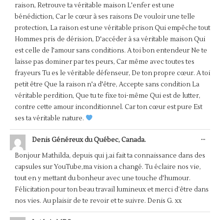
raison, Retrouve ta véritable maison L'enfer est une
bénédiction, Car le cœur à ses raisons De vouloir une telle
protection, La raison est une véritable prison Qui empêche tout
Hommes pris de dérision, D'accéder à sa véritable maison Qui
est celle de l'amour sans conditions. A toi bon entendeur Ne te
laisse pas dominer par tes peurs, Car même avec toutes tes
frayeurs Tu es le véritable défenseur, De ton propre cœur. A toi
petit être Que la raison n'a d'être, Accepte sans condition La
véritable perdition, Que tu te fixe toi-même Qui est de lutter,
contre cette amour inconditionnel. Car ton cœur est pure Est
ses ta véritable nature.
OUV
...
Denis Généreux du Québec, Canada.
CET
BOÎ
Bonjour Mathilda, depuis qui j,ai fait ta connaissance dans des
MÉT
capsules sur YouTube,ma vision a changé. Tu éclaire nos vie,
tout en y mettant du bonheur avec une touche d'humour.
Félicitation pour ton beau travail lumineux et merci d’être dans
nos vies. Au plaisir de te revoir et te suivre. Denis G. xx
OUV