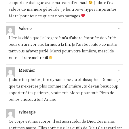
support de dialogue avec ma team d'en haut
J'adore t'es
videos de manière générale, je les trouve hyper inspirantes !
Merci pour tout ce que tu nous partages
OUV
...
Valerie
CET
BOÎ
Hier la vidéo que j'ai regardé m'a d'abord étonnée de vérité
MÉT
pour en arriver aux larmes à la fin. Je l'ai réécoutée ce matin
tant vous m'avez parlé. Merci pour votre lumière, merci de
nous la transmettre.🕊
OUV
...
Meunier
CET
BOÎ
J'adore tes photos , ton dynamisme , ta philosophie. Dommage
MÉT
que tu n'exerces plus comme infirmière , tu devais beaucoup
apporter à tes patients , vraiment. Merci pour tout. Plein de
belles choses à toi ! Ariane
OUV
...
sylnergie
CET
BOÎ
Ce corps est mon corps, Il est aussi celui de Dieu Ces mains
MÉT
sont mes mains, Elles sont aussi les outils de Dieu Ce regard est