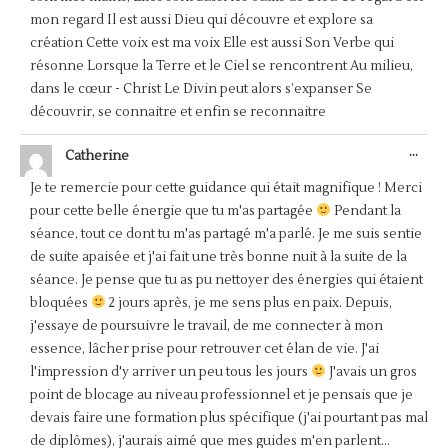
mon regard Il est aussi Dieu qui découvre et explore sa
création Cette voix est ma voix Elle est aussi Son Verbe qui
résonne Lorsque la Terre et le Ciel se rencontrent Au milieu,
dans le cœur - Christ Le Divin peut alors s’expanser Se
découvrir, se connaitre et enfin se reconnaitre
OUV
...
Catherine
CET
BOÎ
Je te remercie pour cette guidance qui était magnifique ! Merci
MÉT
pour cette belle énergie que tu m'as partagée
Pendant la
séance, tout ce dont tu m'as partagé m'a parlé. Je me suis sentie
de suite apaisée et j'ai fait une très bonne nuit à la suite de la
séance. Je pense que tu as pu nettoyer des énergies qui étaient
bloquées
2 jours après, je me sens plus en paix. Depuis,
j'essaye de poursuivre le travail, de me connecter à mon
essence, lâcher prise pour retrouver cet élan de vie. J'ai
l'impression d'y arriver un peu tous les jours
J'avais un gros
point de blocage au niveau professionnel et je pensais que je
devais faire une formation plus spécifique (j'ai pourtant pas mal
de diplômes), j'aurais aimé que mes guides m'en parlent...