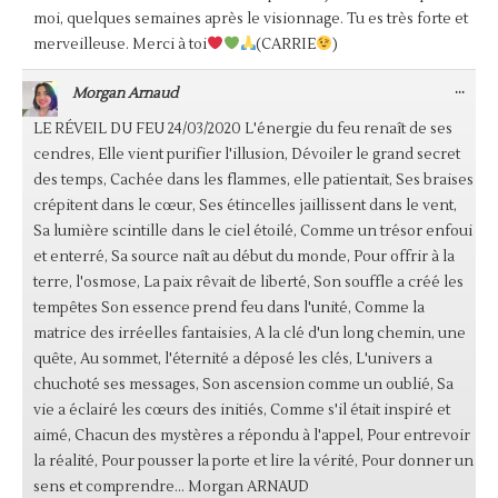
moi, quelques semaines après le visionnage. Tu es très forte et
merveilleuse. Merci à toi
(CARRIE
)
OUV
...
Morgan Arnaud
CET
BOÎ
LE RÉVEIL DU FEU 24/03/2020 L'énergie du feu renaît de ses
MÉT
cendres, Elle vient purifier l'illusion, Dévoiler le grand secret
des temps, Cachée dans les flammes, elle patientait, Ses braises
crépitent dans le cœur, Ses étincelles jaillissent dans le vent,
Sa lumière scintille dans le ciel étoilé, Comme un trésor enfoui
et enterré, Sa source naît au début du monde, Pour offrir à la
terre, l'osmose, La paix rêvait de liberté, Son souffle a créé les
tempêtes Son essence prend feu dans l'unité, Comme la
matrice des irréelles fantaisies, A la clé d'un long chemin, une
quête, Au sommet, l'éternité a déposé les clés, L'univers a
chuchoté ses messages, Son ascension comme un oublié, Sa
vie a éclairé les cœurs des initiés, Comme s'il était inspiré et
aimé, Chacun des mystères a répondu à l'appel, Pour entrevoir
la réalité, Pour pousser la porte et lire la vérité, Pour donner un
sens et comprendre... Morgan ARNAUD