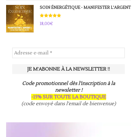
SOIN ÉNERGÉTIQUE - MANIFESTER L'ARGENT
Note
5.00
18,00
€
sur 5
Code promotionnel dès l'inscription à la
newsletter !
-15% SUR TOUTE LA BOUTIQUE
(code envoyé dans l'email de bienvenue)