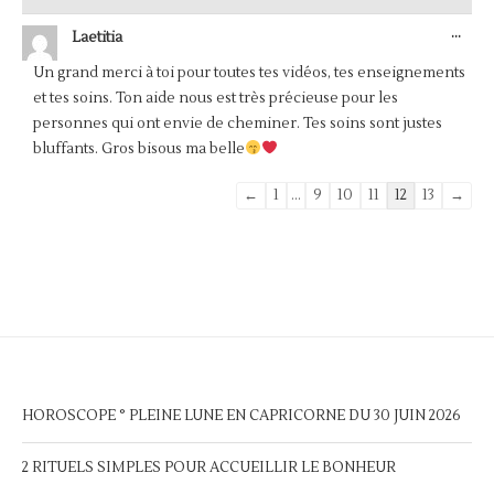
OUV
...
Laetitia
CET
BOÎ
Un grand merci à toi pour toutes tes vidéos, tes enseignements
MÉT
et tes soins. Ton aide nous est très précieuse pour les
personnes qui ont envie de cheminer. Tes soins sont justes
bluffants. Gros bisous ma belle
Navigation
←
1
...
9
10
11
12
13
→
dans
la
liste
du
livre
d’or
HOROSCOPE ° PLEINE LUNE EN CAPRICORNE DU 30 JUIN 2026
2 RITUELS SIMPLES POUR ACCUEILLIR LE BONHEUR