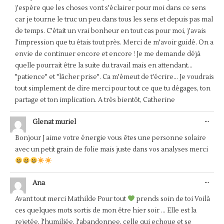
j'espère que les choses vont s'éclairer pour moi dans ce sens
car je tourne le truc un peu dans tous les sens et depuis pas mal
de temps. C'était un vrai bonheur en tout cas pour moi, j'avais
l'impression que tu étais tout près. Merci de m'avoir guidé. On a
envie de continuer encore et encore ! Je me demande déjà
quelle pourrait être la suite du travail mais en attendant...
"patience" et "lâcher prise". Ca m'émeut de t'écrire... Je voudrais
tout simplement de dire merci pour tout ce que tu dégages, ton
partage et ton implication. A très bientôt, Catherine
OUV
...
Glenat muriel
CET
BOÎ
Bonjour J aime votre énergie vous êtes une personne solaire
MÉT
avec un petit grain de folie mais juste dans vos analyses merci
OUV
...
Ana
CET
BOÎ
Avant tout merci Mathilde Pour tout
prends soin de toi Voilà
MÉT
ces quelques mots sortis de mon être hier soir ... Elle est la
rejetée, l'humiliée, l'abandonnee, celle qui echoue et se