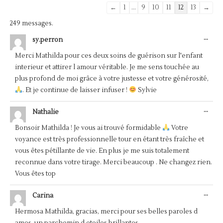
Navigation
←
1
...
9
10
11
12
13
→
dans
249 messages.
la
OUV
...
sy.perron
liste
CET
BOÎ
du
Merci Mathilda pour ces deux soins de guérison sur l'enfant
MÉT
livre
interieur et attirer l amour véritable. Je me sens touchée au
d’or
plus profond de moi grâce à votre justesse et votre générosité,
. Et je continue de laisser infuser !
Sylvie
OUV
...
Nathalie
CET
BOÎ
Bonsoir Mathilda ! Je vous ai trouvé formidable
Votre
MÉT
voyance est très professionnelle tour en étant très fraîche et
vous êtes pétillante de vie. En plus je me suis totalement
reconnue dans votre tirage. Merci beaucoup . Ne changez rien.
Vous êtes top
OUV
...
Carina
CET
BOÎ
Hermosa Mathilda, gracias, merci pour ses belles paroles d
MÉT
ames, un parchemin d etoiles brillantes...