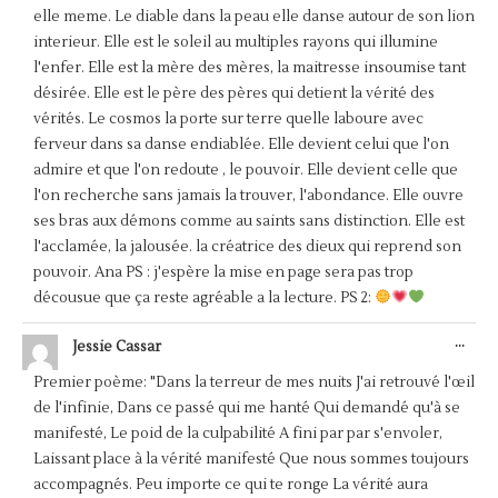
elle meme. Le diable dans la peau elle danse autour de son lion
interieur. Elle est le soleil au multiples rayons qui illumine
l'enfer. Elle est la mère des mères, la maitresse insoumise tant
désirée. Elle est le père des pères qui detient la vérité des
vérités. Le cosmos la porte sur terre quelle laboure avec
ferveur dans sa danse endiablée. Elle devient celui que l'on
admire et que l'on redoute , le pouvoir. Elle devient celle que
l'on recherche sans jamais la trouver, l'abondance. Elle ouvre
ses bras aux démons comme au saints sans distinction. Elle est
l'acclamée, la jalousée. la créatrice des dieux qui reprend son
pouvoir. Ana PS : j'espère la mise en page sera pas trop
décousue que ça reste agréable a la lecture. PS 2:
OUV
...
Jessie Cassar
CET
BOÎ
Premier poème: "Dans la terreur de mes nuits J'ai retrouvé l'œil
MÉT
de l'infinie, Dans ce passé qui me hanté Qui demandé qu'à se
manifesté, Le poid de la culpabilité A fini par par s'envoler,
Laissant place à la vérité manifesté Que nous sommes toujours
accompagnés. Peu importe ce qui te ronge La vérité aura