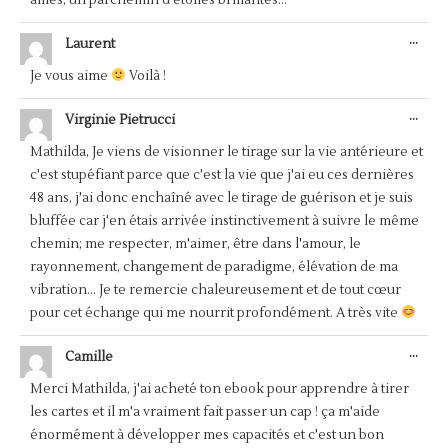
OUV
...
Laurent
CET
BOÎ
Je vous aime
Voilà !
MÉT
OUV
...
Virginie Pietrucci
CET
BOÎ
Mathilda, Je viens de visionner le tirage sur la vie antérieure et
MÉT
c'est stupéfiant parce que c'est la vie que j'ai eu ces dernières
48 ans, j'ai donc enchaîné avec le tirage de guérison et je suis
bluffée car j'en étais arrivée instinctivement à suivre le même
chemin; me respecter, m'aimer, être dans l'amour, le
rayonnement, changement de paradigme, élévation de ma
vibration... Je te remercie chaleureusement et de tout cœur
pour cet échange qui me nourrit profondément. A très vite
OUV
...
Camille
CET
BOÎ
Merci Mathilda, j'ai acheté ton ebook pour apprendre à tirer
MÉT
les cartes et il m'a vraiment fait passer un cap ! ça m'aide
énormément à développer mes capacités et c'est un bon