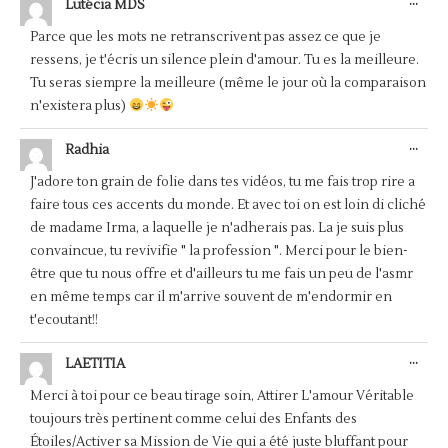
...
Lutécia MDS
CET
BOÎ
Parce que les mots ne retranscrivent pas assez ce que je
MÉT
ressens, je t'écris un silence plein d'amour. Tu es la meilleure.
Tu seras siempre la meilleure (même le jour où la comparaison
n'existera plus)
OUV
...
Radhia
CET
BOÎ
J'adore ton grain de folie dans tes vidéos, tu me fais trop rire a
MÉT
faire tous ces accents du monde. Et avec toi on est loin di cliché
de madame Irma, a laquelle je n'adherais pas. La je suis plus
convaincue, tu revivifie " la profession ". Merci pour le bien-
être que tu nous offre et d'ailleurs tu me fais un peu de l'asmr
en même temps car il m'arrive souvent de m'endormir en
t'ecoutant!!
OUV
...
LAETITIA
CET
BOÎ
Merci à toi pour ce beau tirage soin, Attirer L'amour Véritable
MÉT
toujours très pertinent comme celui des Enfants des
Étoiles/Activer sa Mission de Vie qui a été juste bluffant pour