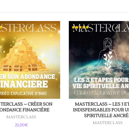
Note
5.00
sur 5
TERCLASS – CRÉER SON
MASTERCLASS – LES 3 E
ONDANCE FINANCIÈRE
INDISPENSABLES POUR U
SPIRITUELLE ANCRÉ
MASTERCLASS
MASTERCLASS
21,00
€