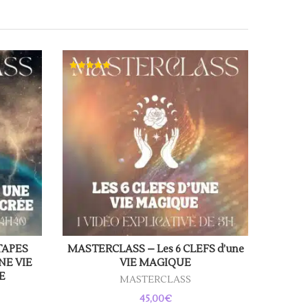
Note
5.00
sur 5
TAPES
MASTERCLASS – Les 6 CLEFS d’une
NE VIE
VIE MAGIQUE
E
MASTERCLASS
45,00
€