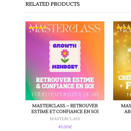
RELATED PRODUCTS
Note
Note
5.00
5.00
sur 5
sur 5
MASTERCLASS – RETROUVER
MAS
ESTIME ET CONFIANCE EN SOI
AB
MASTERCLASS
45,00
€