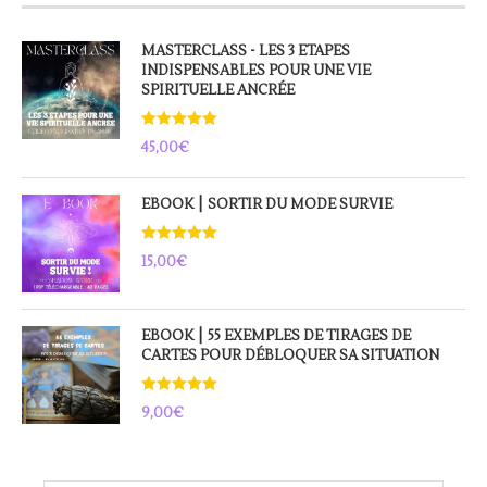
MASTERCLASS - LES 3 ETAPES
INDISPENSABLES POUR UNE VIE
SPIRITUELLE ANCRÉE
Note
5.00
45,00
€
sur 5
EBOOK ⎮ SORTIR DU MODE SURVIE
Note
5.00
15,00
€
sur 5
EBOOK ⎮ 55 EXEMPLES DE TIRAGES DE
CARTES POUR DÉBLOQUER SA SITUATION
Note
5.00
9,00
€
sur 5