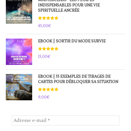
MASTERCLASS - LES 3 ETAPES
INDISPENSABLES POUR UNE VIE
SPIRITUELLE ANCRÉE
Note
5.00
45,00
€
sur 5
EBOOK ⎮ SORTIR DU MODE SURVIE
Note
5.00
15,00
€
sur 5
EBOOK ⎮ 55 EXEMPLES DE TIRAGES DE
CARTES POUR DÉBLOQUER SA SITUATION
Note
5.00
9,00
€
sur 5